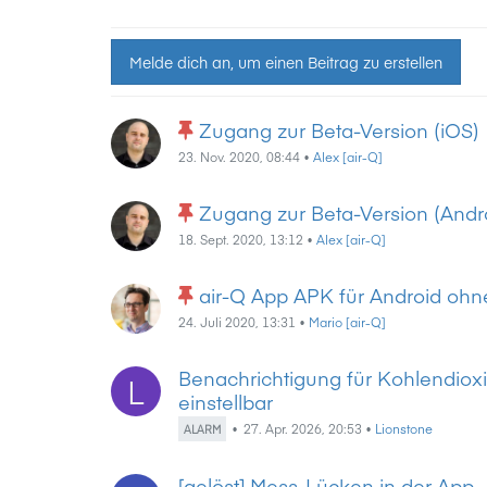
Melde dich an, um einen Beitrag zu erstellen
Zugang zur Beta-Version (iOS)
23. Nov. 2020, 08:44
•
Alex [air-Q]
Zugang zur Beta-Version (Andr
18. Sept. 2020, 13:12
•
Alex [air-Q]
air-Q App APK für Android ohn
24. Juli 2020, 13:31
•
Mario [air-Q]
Benachrichtigung für Kohlendioxi
L
einstellbar
•
27. Apr. 2026, 20:53
•
Lionstone
ALARM
[gelöst] Mess-Lücken in der App