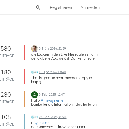
Registrieren
Anmelden
580
3. März 2026, 21:39
die Lücken in den Live Messdaten sind mit
EITRÄGE
der aktuelle App gelöst. Danke für eure
Geduld.
180
13. Apr. 2026, 08:40
That is great to hear, always happy to
EITRÄGE
help :)
Our lead developer saw your post and
agreed that the automatic language
230
selection makes the most sense, we are
A
3. Feb. 2025, 12:07
now looking to adjust the behaviour.
Hallo
@me-systeme
EITRÄGE
Thank you for your input!
Danke für die Information - das hätte ich
nicht erwartet, aber schön, dass es so
auch funktioniert.
108
27. Jan. 2026, 08:31
Hi
@Phisch
,
EITRÄGE
der Converter ist inzwischen unter