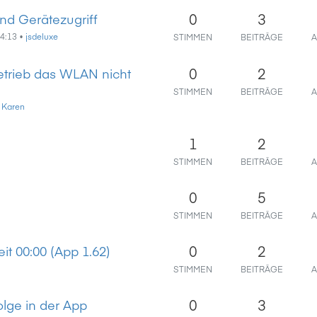
0
3
nd Gerätezugriff
14:13
•
jsdeluxe
STIMMEN
BEITRÄGE
A
0
2
etrieb das WLAN nicht
STIMMEN
BEITRÄGE
A
•
Karen
1
2
STIMMEN
BEITRÄGE
A
0
5
STIMMEN
BEITRÄGE
A
0
2
t 00:00 (App 1.62)
STIMMEN
BEITRÄGE
A
0
3
olge in der App