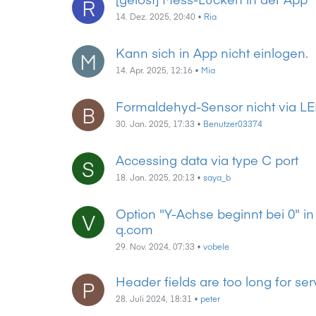
R
14. Dez. 2025, 20:40
•
Ria
Kann sich in App nicht einlogen.
M
14. Apr. 2025, 12:16
•
Mia
Formaldehyd-Sensor nicht via LE
B
30. Jan. 2025, 17:33
•
Benutzer03374
Accessing data via type C port
S
18. Jan. 2025, 20:13
•
saya_b
Option "Y-Achse beginnt bei 0" in
V
q.com
29. Nov. 2024, 07:33
•
vobele
Header fields are too long for serv
P
28. Juli 2024, 18:31
•
peter