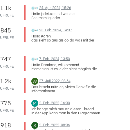
@Peter
lass uns gerne wissen falls die
1.1k
24. Apr. 2024, 15:26
Lösung von
@Micha
dir weiterhilft!
Hallo jsdeluxe und weitere
UFRUFE
Forumsmitglieder,
da wir das im Emailverkehr zusammen
gelöst haben, wollte ich noch den Rest der
845
Community versichern, dass hier niemand
23. Feb. 2024, 14:37
im Stich gelassen wird :)
Hallo Karen,
UFRUFE
Merlin
das sieht so aus als ob da was mit der
Antenne nicht stimmt.
Schreib uns doch bitte mal unter
info@air-
q.com
und wir organisieren einen
Rücktransport für das Gerät.
747
7. Feb. 2024, 13:50
Schönes Wochenende!
Merlin [air-Q]
Hallo Damiano, willkommen!
UFRUFE
Momentan ist es leider nicht möglich die
Daten vor der Aktivierung des Cloud-
Uploads online einzusehen, sondern nur
1.2k
W
27. Juli 2022, 08:54
in den Live-Daten.
Diese Funktion haben wir als Wunsch
Das ist sehr nützlich, vielen Dank für die
UFRUFE
aufgenommen und es kommt
Informationen!
wahrscheinlich auch in der Zukunft.
Leider sind wir noch nicht so weit.
775
Trotzdem viel Spaß mir dem air-Q!
M
2. Feb. 2022, 16:30
Lieben Gruß
Ich hänge mich mal an diesen Thread.
Merlin [air-Q]
UFRUFE
In der App kann man in den Diagrammen
ja die Zeit "von - bis" wählen und man hat
Buttons für "Heute", "Gestern",
918
S
2. Feb. 2022, 08:36
"Vorgestern".
Ein Vorschlag von mir, aber abgeschaut