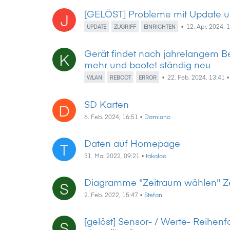
[GELÖST] Probleme mit Update u
J
•
12. Apr. 2024, 
UPDATE
ZUGRIFF
EINRICHTEN
Gerät findet nach jahrelangem B
K
mehr und bootet ständig neu
•
22. Feb. 2024, 13:41
WLAN
REBOOT
ERROR
SD Karten
D
6. Feb. 2024, 16:51
•
Damiano
Daten auf Homepage
T
31. Mai 2022, 09:21
•
takaloo
Diagramme "Zeitraum wählen" Zei
S
2. Feb. 2022, 15:47
•
Stefan
[gelöst] Sensor- / Werte- Reihenf
S