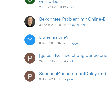
einstellbar?
28. Jan. 2022, 13:19
•
Stefan
Bekanntes Problem mit Online-D
30. Sept. 2021, 09:48
•
Alex [air-Q]
Datenhistorie?
M
8. Sept. 2021, 15:55
•
mbigger
[gelöst] Kennzeichung der Science
P
24. Feb. 2021, 11:34
•
peter
SecondsMeasurementDelay und
P
9. Jan. 2021, 23:18
•
peter