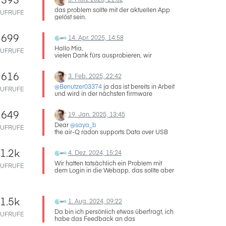
Anmerkung: air-Q steht an der "frischen
das problem sollte mit der aktuellen App
Luft"
UFRUFE
gelöst sein.
699
14. Apr. 2025, 14:58
Hallo Mia,
UFRUFE
vielen Dank fürs ausprobieren, wir
melden uns morgen dann bei dir per
Email mit weiteren Schritten!
616
3. Feb. 2025, 22:42
Beste Grüße
@Benutzer03374
ja das ist bereits in Arbeit
UFRUFE
und wird in der nächsten firmware
enthalten sein. danke für den Hinweis!
649
19. Jan. 2025, 13:45
Dear
@saya_b
UFRUFE
the air-Q radon supports Data over USB
by hardware. But it is not implemented at
the moment. This will take until end of year
1.2k
4. Dez. 2024, 15:24
2025 probably.
So for you only the sd card option stays -
Wir hatten tatsächlich ein Problem mit
UFRUFE
take ourt the sd card to copy historical
dem Login in die Webapp, das sollte aber
data.
nun behoben sein.
hope this helps.
Danke für den Hinweis mit dem redirect,
ich habe direkt ein Ticket aufgemacht!
1.5k
1. Aug. 2024, 09:22
Da bin ich persönlich etwas überfragt, ich
UFRUFE
habe das Feedback an das
entsprechende Team weitergegeben.