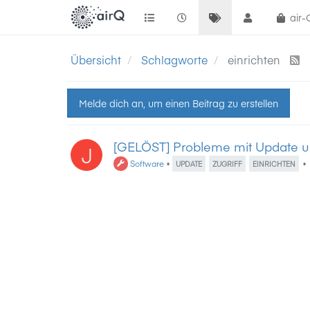
air
Übersicht
Schlagworte
einrichten
Melde dich an, um einen Beitrag zu erstellen
[GELÖST] Probleme mit Update u
J
Software
•
•
UPDATE
ZUGRIFF
EINRICHTEN