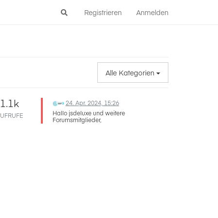
Registrieren
Anmelden
Alle Kategorien
1.1k
24. Apr. 2024, 15:26
Hallo jsdeluxe und weitere
UFRUFE
Forumsmitglieder,
da wir das im Emailverkehr zusammen
gelöst haben, wollte ich noch den Rest der
Community versichern, dass hier niemand
im Stich gelassen wird :)
Merlin