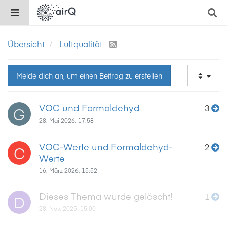
Übersicht
Luftqualität
Melde dich an, um einen Beitrag zu erstellen
VOC und Formaldehyd
3
G
28. Mai 2026, 17:58
VOC-Werte und Formaldehyd-
2
C
Werte
16. März 2026, 15:52
Dieses Thema wurde gelöscht!
1
D
28. Nov. 2025, 15:00