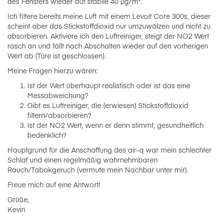
des Fensters wieder auf stabile 40 µg/m³.
Ich filtere bereits meine Luft mit einem Levoit Core 300s, dieser
scheint aber das Stickstoffdioxid nur umzuwälzen und nicht zu
absorbieren. Aktiviere ich den Luftreiniger, steigt der NO2 Wert
rasch an und fällt nach Abschalten wieder auf den vorherigen
Wert ab (Türe ist geschlossen).
Meine Fragen hierzu wären:
Ist der Wert überhaupt realistisch oder ist das eine
Messabweichung?
Gibt es Luftreiniger, die (erwiesen) Stickstoffdioxid
filtern/absorbieren?
Ist der NO2 Wert, wenn er denn stimmt, gesundheitlich
bedenklich?
Hauptgrund für die Anschaffung des air-q war mein schlechter
Schlaf und einen regelmäßig wahrnehmbaren
Rauch/Tabakgeruch (vermute mein Nachbar unter mir).
Freue mich auf eine Antwort!
Grüße,
Kevin