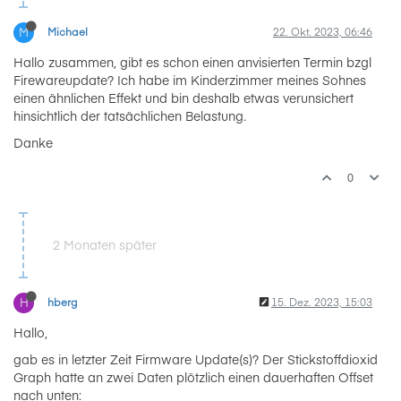
M
Michael
22. Okt. 2023, 06:46
Hallo zusammen, gibt es schon einen anvisierten Termin bzgl
Firewareupdate? Ich habe im Kinderzimmer meines Sohnes
einen ähnlichen Effekt und bin deshalb etwas verunsichert
hinsichtlich der tatsächlichen Belastung.
Danke
0
2 Monaten später
H
hberg
15. Dez. 2023, 15:03
Hallo,
gab es in letzter Zeit Firmware Update(s)? Der Stickstoffdioxid
Graph hatte an zwei Daten plötzlich einen dauerhaften Offset
nach unten: