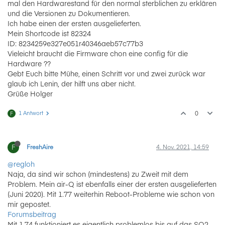
mal den Hardwarestand für den normal sterblichen zu erklären
und die Versionen zu Dokumentieren.
Ich habe einen der ersten ausgelieferten.
Mein Shortcode ist 82324
ID: 8234259e327e051r40346aeb57c77b3
Vieleicht braucht die Firmware chon eine config für die
Hardware ??
Gebt Euch bitte Mühe, einen Schritt vor und zwei zurück war
glaub ich Lenin, der hilft uns aber nicht.
Grüße Holger
1 Antwort
0
F
F
FreshAire
4. Nov. 2021, 14:59
@regloh
Naja, da sind wir schon (mindestens) zu Zweit mit dem
Problem. Mein air-Q ist ebenfalls einer der ersten ausgelieferten
(Juni 2020). Mit 1.77 weiterhin Reboot-Probleme wie schon von
mir gepostet.
Forumsbeitrag
Mit 1.74 funktioniert es eigentlich problemlos bis auf das SO2