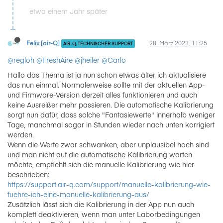
etwa einem Jahr später
Felix [air-Q]
28. März 2023, 11:25
AIR-Q, TECHNISCHER SUPPORT
@regloh
@FreshAire
@jheiler
@Carlo
Hallo das Thema ist ja nun schon etwas älter ich aktualisiere
das nun einmal. Normalerweise sollte mit der aktuellen App-
und Firmware-Version derzeit alles funktionieren und auch
keine Ausreißer mehr passieren. Die automatische Kalibrierung
sorgt nun dafür, dass solche "Fantasiewerte" innerhalb weniger
Tage, manchmal sogar in Stunden wieder nach unten korrigiert
werden.
Wenn die Werte zwar schwanken, aber unplausibel hoch sind
und man nicht auf die automatische Kalibrierung warten
möchte, empfiehlt sich die manuelle Kalibrierung wie hier
beschrieben:
https://support.air-q.com/support/manuelle-kalibrierung-wie-
fuehre-ich-eine-manuelle-kalibrierung-aus/
Zusätzlich lässt sich die Kalibrierung in der App nun auch
komplett deaktivieren, wenn man unter Laborbedingungen