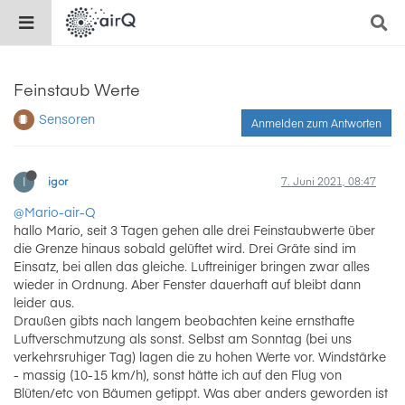
Feinstaub Werte
Sensoren
Anmelden zum Antworten
I
igor
7. Juni 2021, 08:47
@Mario-air-Q
hallo Mario, seit 3 Tagen gehen alle drei Feinstaubwerte über
die Grenze hinaus sobald gelüftet wird. Drei Gräte sind im
Einsatz, bei allen das gleiche. Luftreiniger bringen zwar alles
wieder in Ordnung. Aber Fenster dauerhaft auf bleibt dann
leider aus.
Draußen gibts nach langem beobachten keine ernsthafte
Luftverschmutzung als sonst. Selbst am Sonntag (bei uns
verkehrsruhiger Tag) lagen die zu hohen Werte vor. Windstärke
- massig (10-15 km/h), sonst hätte ich auf den Flug von
Blüten/etc von Bäumen getippt. Was aber anders geworden ist