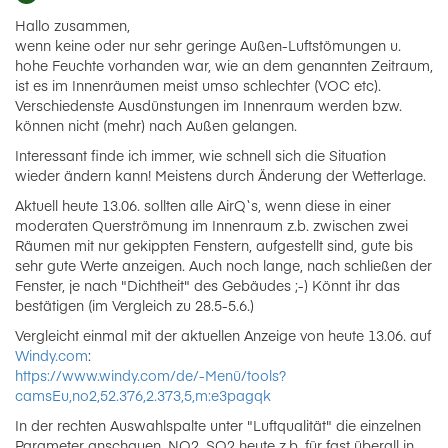
Hallo zusammen,
wenn keine oder nur sehr geringe Außen-Luftstömungen u.
hohe Feuchte vorhanden war, wie an dem genannten Zeitraum,
ist es im Innenräumen meist umso schlechter (VOC etc).
Verschiedenste Ausdünstungen im Innenraum werden bzw.
können nicht (mehr) nach Außen gelangen.
Interessant finde ich immer, wie schnell sich die Situation
wieder ändern kann! Meistens durch Änderung der Wetterlage.
Aktuell heute 13.06. sollten alle AirQ`s, wenn diese in einer
moderaten Querströmung im Innenraum z.b. zwischen zwei
Räumen mit nur gekippten Fenstern, aufgestellt sind, gute bis
sehr gute Werte anzeigen. Auch noch lange, nach schließen der
Fenster, je nach "Dichtheit" des Gebäudes ;-) Könnt ihr das
bestätigen (im Vergleich zu 28.5-5.6.)
Vergleicht einmal mit der aktuellen Anzeige von heute 13.06. auf
Windy.com
:
https://www.windy.com/de/-Menü/tools?
camsEu,no2,52.376,2.373,5,m:e3pagqk
In der rechten Auswahlspalte unter "Luftqualität" die einzelnen
Parameter anschauen, NO2, SO2 heute z.b. für fast überall in