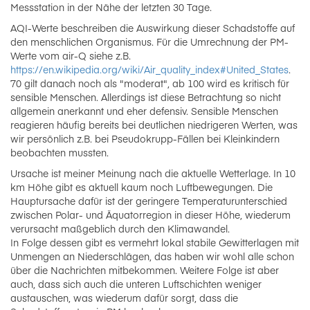
Messstation in der Nähe der letzten 30 Tage.
AQI-Werte beschreiben die Auswirkung dieser Schadstoffe auf
den menschlichen Organismus. Für die Umrechnung der PM-
Werte vom air-Q siehe z.B.
https://en.wikipedia.org/wiki/Air_quality_index#United_States
.
70 gilt danach noch als "moderat", ab 100 wird es kritisch für
sensible Menschen. Allerdings ist diese Betrachtung so nicht
allgemein anerkannt und eher defensiv. Sensible Menschen
reagieren häufig bereits bei deutlichen niedrigeren Werten, was
wir persönlich z.B. bei Pseudokrupp-Fällen bei Kleinkindern
beobachten mussten.
Ursache ist meiner Meinung nach die aktuelle Wetterlage. In 10
km Höhe gibt es aktuell kaum noch Luftbewegungen. Die
Hauptursache dafür ist der geringere Temperaturunterschied
zwischen Polar- und Äquatorregion in dieser Höhe, wiederum
verursacht maßgeblich durch den Klimawandel.
In Folge dessen gibt es vermehrt lokal stabile Gewitterlagen mit
Unmengen an Niederschlägen, das haben wir wohl alle schon
über die Nachrichten mitbekommen. Weitere Folge ist aber
auch, dass sich auch die unteren Luftschichten weniger
austauschen, was wiederum dafür sorgt, dass die