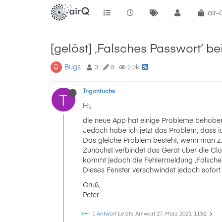
air
[gelöst] ‚Falsches Passwort‘ b
Bugs
3
8
2.0k
Trigonfuchs
T
Hi,
die neue App hat einige Probleme behoben.
Jedoch habe ich jetzt das Problem, dass 
Das gleiche Problem besteht, wenn man z.B
Zunächst verbindet das Gerät über die Clo
kommt jedoch die Fehlermeldung ‚Falsches
Dieses Fenster verschwindet jedoch sofort
Gruß,
Peter
1 Antwort
Letzte Antwort
27. März 2023, 11:52