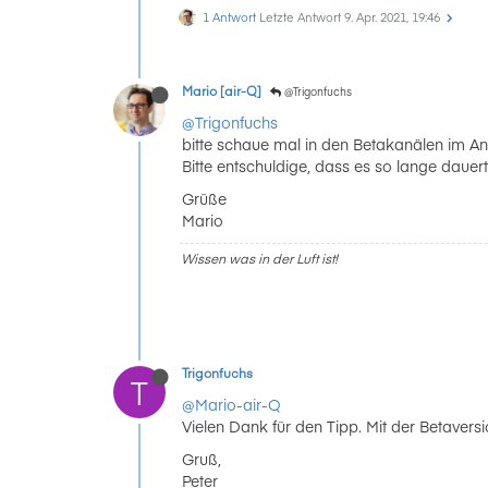
1 Antwort
Letzte Antwort
9. Apr. 2021, 19:46
Mario [air-Q]
@Trigonfuchs
@Trigonfuchs
bitte schaue mal in den Betakanälen im A
Bitte entschuldige, dass es so lange dauer
Grüße
Mario
Wissen was in der Luft ist!
Trigonfuchs
T
@Mario-air-Q
Vielen Dank für den Tipp. Mit der Betaversio
Gruß,
Peter