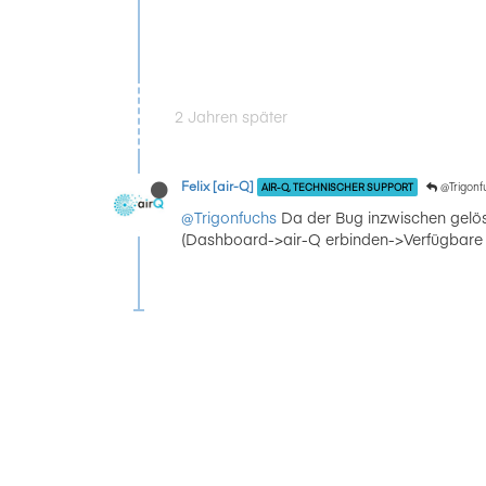
2 Jahren später
Felix [air-Q]
@Trigonf
AIR-Q, TECHNISCHER SUPPORT
@Trigonfuchs
Da der Bug inzwischen gelös
(Dashboard->air-Q erbinden->Verfügbare ai