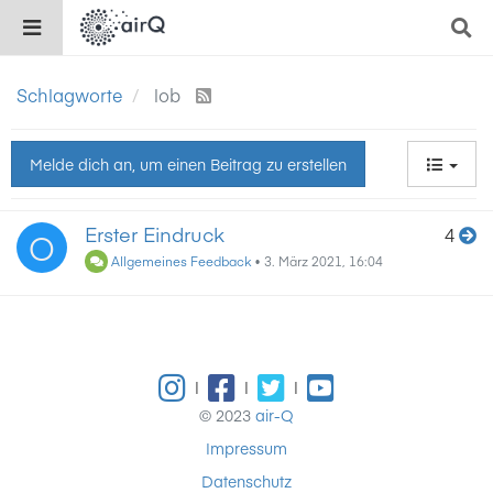
Schlagworte
lob
Melde dich an, um einen Beitrag zu erstellen
Erster Eindruck
4
O
Allgemeines Feedback
•
3. März 2021, 16:04
|
|
|
© 2023
air-Q
Impressum
Datenschutz