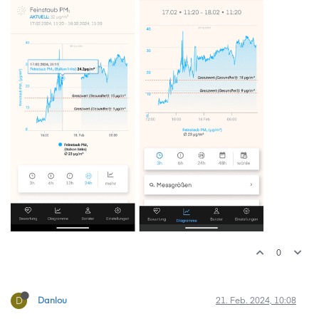
0
D
Danlou
21. Feb. 2024, 10:08