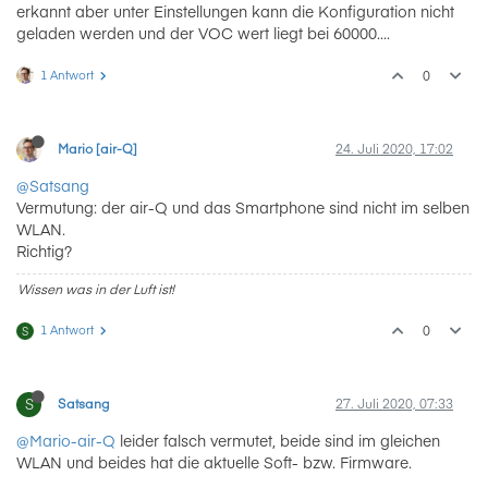
erkannt aber unter Einstellungen kann die Konfiguration nicht
geladen werden und der VOC wert liegt bei 60000....
1 Antwort
0
Mario [air-Q]
24. Juli 2020, 17:02
@Satsang
Vermutung: der air-Q und das Smartphone sind nicht im selben
WLAN.
Richtig?
Wissen was in der Luft ist!
1 Antwort
0
S
S
Satsang
27. Juli 2020, 07:33
@Mario-air-Q
leider falsch vermutet, beide sind im gleichen
WLAN und beides hat die aktuelle Soft- bzw. Firmware.