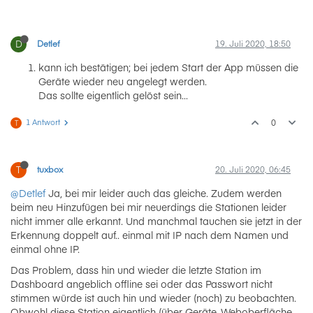
D
Detlef
19. Juli 2020, 18:50
kann ich bestätigen; bei jedem Start der App müssen die
Geräte wieder neu angelegt werden.
Das sollte eigentlich gelöst sein...
1 Antwort
0
T
T
tuxbox
20. Juli 2020, 06:45
@Detlef
Ja, bei mir leider auch das gleiche. Zudem werden
beim neu Hinzufügen bei mir neuerdings die Stationen leider
nicht immer alle erkannt. Und manchmal tauchen sie jetzt in der
Erkennung doppelt auf.. einmal mit IP nach dem Namen und
einmal ohne IP.
Das Problem, dass hin und wieder die letzte Station im
Dashboard angeblich offline sei oder das Passwort nicht
stimmen würde ist auch hin und wieder (noch) zu beobachten.
Obwohl diese Station eigentlich (über Geräte-Weboberfläche ..