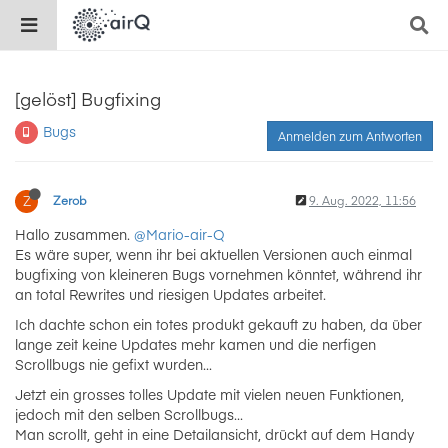
[gelöst] Bugfixing
Bugs
Anmelden zum Antworten
Z
Zerob
9. Aug. 2022, 11:56
Hallo zusammen.
@Mario-air-Q
Es wäre super, wenn ihr bei aktuellen Versionen auch einmal
bugfixing von kleineren Bugs vornehmen könntet, während ihr
an total Rewrites und riesigen Updates arbeitet.
Ich dachte schon ein totes produkt gekauft zu haben, da über
lange zeit keine Updates mehr kamen und die nerfigen
Scrollbugs nie gefixt wurden...
Jetzt ein grosses tolles Update mit vielen neuen Funktionen,
jedoch mit den selben Scrollbugs...
Man scrollt, geht in eine Detailansicht, drückt auf dem Handy