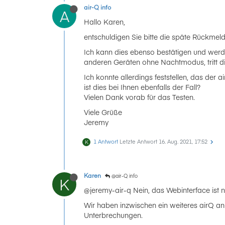
air-Q info
A
Hallo Karen,
entschuldigen Sie bitte die späte Rückmeld
Ich kann dies ebenso bestätigen und werde 
anderen Geräten ohne Nachtmodus, tritt die
Ich konnte allerdings feststellen, das der 
ist dies bei Ihnen ebenfalls der Fall?
Vielen Dank vorab für das Testen.
Viele Grüße
Jeremy
1 Antwort
Letzte Antwort
16. Aug. 2021, 17:52
K
Karen
@air-Q info
K
@jeremy-air-q Nein, das Webinterface ist ni
Wir haben inzwischen ein weiteres airQ an
Unterbrechungen.