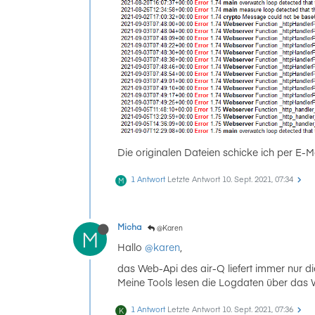
Die originalen Dateien schicke ich per E-Mai
1 Antwort
Letzte Antwort
10. Sept. 2021, 07:34
M
Micha
@Karen
M
Hallo
@karen
,
das Web-Api des air-Q liefert immer nur di
Meine Tools lesen die Logdaten über das W
1 Antwort
Letzte Antwort
10. Sept. 2021, 07:36
K