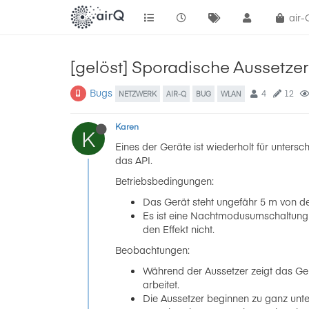
air
[gelöst] Sporadische Aussetze
Bugs
4
12
NETZWERK
AIR-Q
BUG
WLAN
Karen
K
Eines der Geräte ist wiederholt für unters
das API.
Betriebsbedingungen:
Das Gerät steht ungefähr 5 m von de
Es ist eine Nachtmodusumschaltung ko
den Effekt nicht.
Beobachtungen:
Während der Aussetzer zeigt das Ge
arbeitet.
Die Aussetzer beginnen zu ganz unte