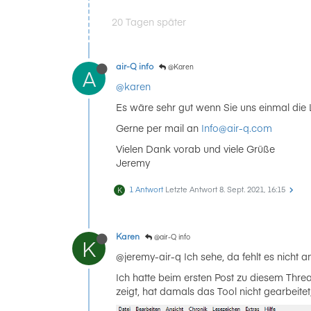
20 Tagen später
air-Q info
@Karen
A
@karen
Es wäre sehr gut wenn Sie uns einmal die
Gerne per mail an
Info@air-q.com
Vielen Dank vorab und viele Grüße
Jeremy
1 Antwort
Letzte Antwort
8. Sept. 2021, 16:15
K
Karen
@air-Q info
K
@jeremy-air-q Ich sehe, da fehlt es nicht 
Ich hatte beim ersten Post zu diesem Threa
zeigt, hat damals das Tool nicht gearbeite