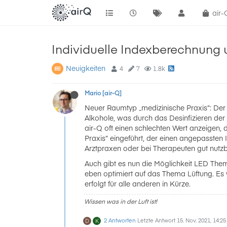
air
Individuelle Indexberechnung
Neuigkeiten
4
7
1.8k
Mario [air-Q]
Neuer Raumtyp „medizinische Praxis“: De
Alkohole, was durch das Desinfizieren der
air-Q oft einen schlechten Wert anzeigen, 
Praxis“ eingeführt, der einen angepassten
Arztpraxen oder bei Therapeuten gut nutzb
Auch gibt es nun die Möglichkeit LED Them
eben optimiert auf das Thema Lüftung. Es
erfolgt für alle anderen in Kürze.
Wissen was in der Luft ist!
2 Antworten
Letzte Antwort
15. Nov. 2021, 14:25
D
K