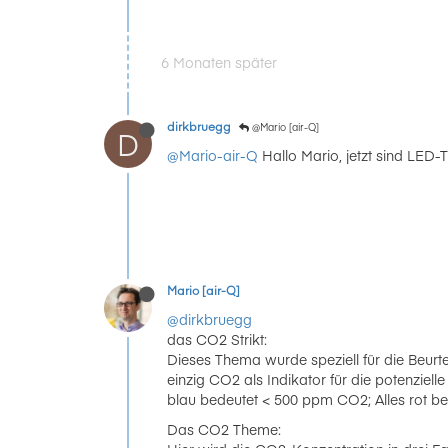
6 Monaten später
dirkbruegg
@Mario [air-Q]
D
@Mario-air-Q
Hallo Mario, jetzt sind LED-
Mario [air-Q]
@dirkbruegg
das CO2 Strikt:
Dieses Thema wurde speziell für die Beurte
einzig CO2 als Indikator für die potenziel
blau bedeutet < 500 ppm CO2; Alles rot b
Das CO2 Theme: