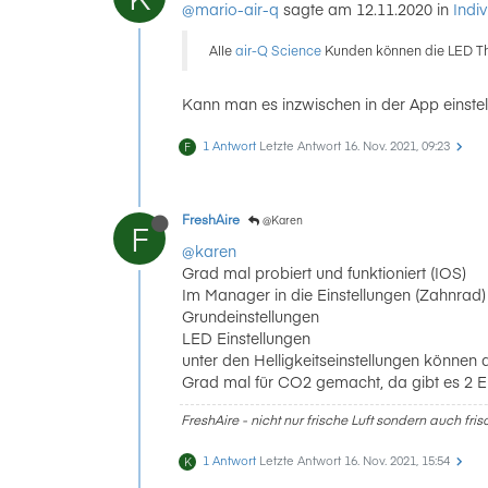
@mario-air-q
sagte am 12.11.2020 in
Indi
Alle
air-Q Science
Kunden können die LED Them
Kann man es inzwischen in der App einstel
1 Antwort
Letzte Antwort
16. Nov. 2021, 09:23
F
FreshAire
@Karen
F
@karen
Grad mal probiert und funktioniert (IOS)
Im Manager in die Einstellungen (Zahnrad)
Grundeinstellungen
LED Einstellungen
unter den Helligkeitseinstellungen können 
Grad mal für CO2 gemacht, da gibt es 2 E
FreshAire - nicht nur frische Luft sondern auch fri
1 Antwort
Letzte Antwort
16. Nov. 2021, 15:54
K