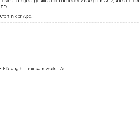
arbstufen angezeigt. Alles blau bedeutet < 500 ppm CO2; Alles rot
LED.
utert in der App.
klärung hilft mir sehr weiter 👍