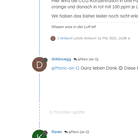
Hier wird die CO2-Konzentration in drei F
orange und danach in rot mit 100 ppm je 
Wir haben das bisher leider noch nicht erle
Wissen was in der Luft ist!
1 Antwort
Letzte Antwort
16. Mai 2021, 16:08
D
dirkbruegg
@Mario [air-Q]
D
@Mario-air-Q
Ganz lieben Dank 😊 Diese Er
6 Monaten später
Karen
@Mario [air-Q]
K