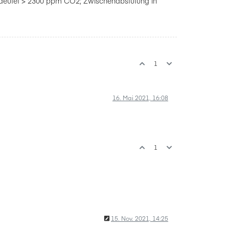
 bedeutet > 2300 ppm CO2; Zwischenabstufung in
1
16. Mai 2021, 16:08
1
15. Nov. 2021, 14:25