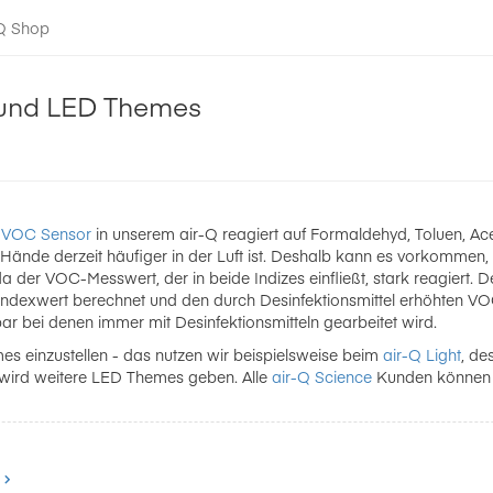
-Q Shop
 und LED Themes
r
VOC Sensor
in unserem air-Q reagiert auf Formaldehyd, Toluen, Ac
 Hände derzeit häufiger in der Luft ist. Deshalb kann es vorkommen
da der VOC-Messwert, der in beide Indizes einfließt, stark reagiert
 Indexwert berechnet und den durch Desinfektionsmittel erhöhten VOC
ar bei denen immer mit Desinfektionsmitteln gearbeitet wird.
es einzustellen - das nutzen wir beispielsweise beim
air-Q Light
, de
 wird weitere LED Themes geben. Alle
air-Q Science
Kunden können d