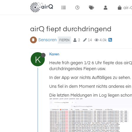
air
airQ fiept durchdringend
Sensoren
2
14
4.0k
FIEPEN
Karen
K
Heute früh gegen 1/2 6 Uhr fiepte das air
durchdringendes Fiepen usw.
In der App war nichts Auffälliges zu sehen.
Uns fiel in dem Moment nichts anderes ein 
Die letzten Meldungen im Log liegen schon