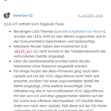
Daniel [air-Q]
9. Juli 2025, 15:06
2.0.0-rc7 enthält noch folgende Fixes:
Bei einigen LED-Themes (
speziell aufgefallen bei Radon
),
wurden die LEDs nicht so den Werten zugeordnet, wie in
der Dokumentation beschrieben und beabsichtigt.
Netzwerk-Router haben den Hostnamen (z.B.
) nicht korrekt in der Tabellenübersicht der
ab123_air-q
verbundenen Geräte angezeigt.
Über die Gerätewebseite konnten keine WLAN-
Netzwerke ohne Passwort eingestellt werden.
Für einige Nutzer der Beta-Firmware ging nach dem
Update auf rc4 der VOC-Algorithmus nicht mehr wie
erwartet, sondern hat einen exponentiellen Abfall der
Werte angezeigt, ohne weitere Ausschläge. Eine
Initialisierung des in rc4 modifizierten VOC-Algorithmus
mit den von rc3 und eher gespeicherten Werten auf der
SD-Karte war offenbar inkompatibel. rc7 löschte diese
Datei nun nach dem Update, falls diese auf der SD-Karte
vorhanden ist automatisch und beginnt den VOC-