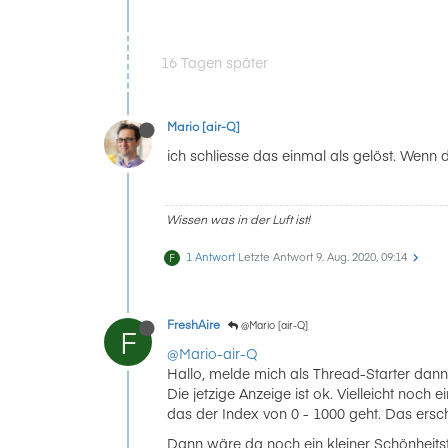
16 Tagen später
Mario [air-Q]
ich schliesse das einmal als gelöst. Wenn 
Wissen was in der Luft ist!
1 Antwort
Letzte Antwort
9. Aug. 2020, 09:14
F
FreshAire
@Mario [air-Q]
F
@Mario-air-Q
Hallo, melde mich als Thread-Starter dann
Die jetzige Anzeige ist ok. Vielleicht noch e
das der Index von 0 - 1000 geht. Das ersch
Dann wäre da noch ein kleiner Schönheitsf