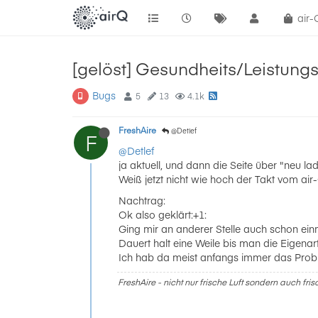
air
[gelöst] Gesundheits/Leistungs
Bugs
5
13
4.1k
FreshAire
@Detlef
F
@Detlef
ja aktuell, und dann die Seite über "neu la
Weiß jetzt nicht wie hoch der Takt vom air-
Nachtrag:
Ok also geklärt:+1:
Ging mir an anderer Stelle auch schon ein
Dauert halt eine Weile bis man die Eigenar
Ich hab da meist anfangs immer das Problem
FreshAire - nicht nur frische Luft sondern auch fri