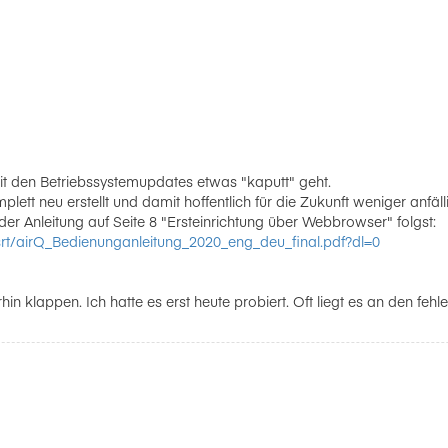
it den Betriebssystemupdates etwas "kaputt" geht.
plett neu erstellt und damit hoffentlich für die Zukunft weniger an
der Anleitung auf Seite 8 "Ersteinrichtung über Webbrowser" folgst:
rt/airQ_Bedienunganleitung_2020_eng_deu_final.pdf?dl=0
hin klappen. Ich hatte es erst heute probiert. Oft liegt es an den f