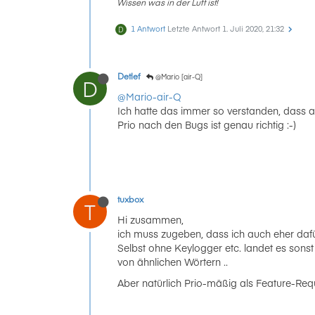
Wissen was in der Luft ist!
1 Antwort
Letzte Antwort
1. Juli 2020, 21:32
D
Detlef
@Mario [air-Q]
D
@Mario-air-Q
Ich hatte das immer so verstanden, dass 
Prio nach den Bugs ist genau richtig :-)
tuxbox
T
Hi zusammen,
ich muss zugeben, dass ich auch eher dafü
Selbst ohne Keylogger etc. landet es sonst
von ähnlichen Wörtern ..
Aber natürlich Prio-mäßig als Feature-Requ