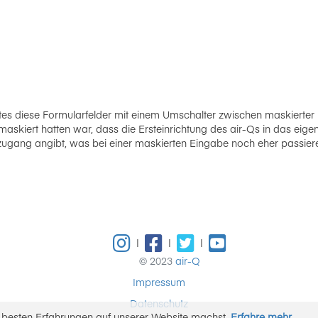
es diese Formularfelder mit einem Umschalter zwischen maskierter 
askiert hatten war, dass die Ersteinrichtung des air-Qs in das eige
zugang angibt, was bei einer maskierten Eingabe noch eher passiere
|
|
|
© 2023
air-Q
Impressum
Datenschutz
e besten Erfahrungen auf unserer Website machst.
Erfahre mehr