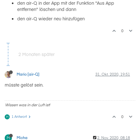
den air-Q in der App mit der Funktion "Aus App
entfernen" löschen und dann
den air-Q wieder neu hinzufügen
0
2 Monaten später
Mario [air-Q]
31. Okt. 2020, 19:51
müsste gelöst sein.
Wissen was in der Luft ist!
1 Antwort
0
M
M
Micha
2. Nov. 2020, 08:18