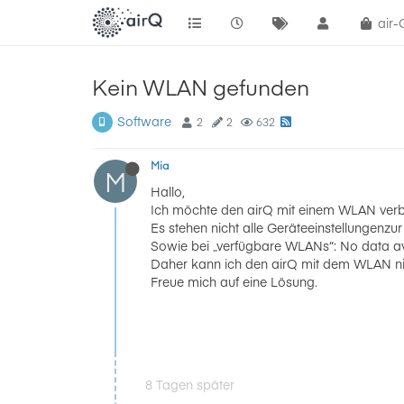
air
Kein WLAN gefunden
Software
2
2
632
Mia
M
Hallo,
Ich möchte den airQ mit einem WLAN verbin
Es stehen nicht alle Geräteeinstellungenzur
Sowie bei „verfügbare WLANs“: No data av
Daher kann ich den airQ mit dem WLAN nich
Freue mich auf eine Lösung.
8 Tagen später