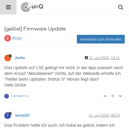
[gelöst] Firmware Update
Bugs
Anmelden zum Antworten
J
jheiler
10. Juli 2020, 14:11
Das Update auf 1.52 gelingt mir nicht, in der App passiert nach
dem Knopf "Aktualisieren" nichts, auf der Webseite erhalte ich
"Fehler beim Updaten. Status: 0" Woran liegt das?
Viele Grüße
1 Antwort
0
T
T
twaldi23
11. Juli 2020, 08:23
Das Problem hatte ich auch. Ich habe es gelöst, indem ich