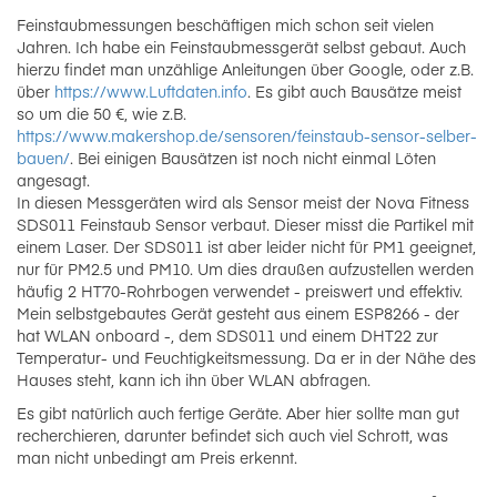
Feinstaubmessungen beschäftigen mich schon seit vielen
Jahren. Ich habe ein Feinstaubmessgerät selbst gebaut. Auch
hierzu findet man unzählige Anleitungen über Google, oder z.B.
über
https://www.Luftdaten.info
. Es gibt auch Bausätze meist
so um die 50 €, wie z.B.
https://www.makershop.de/sensoren/feinstaub-sensor-selber-
bauen/
. Bei einigen Bausätzen ist noch nicht einmal Löten
angesagt.
In diesen Messgeräten wird als Sensor meist der Nova Fitness
SDS011 Feinstaub Sensor verbaut. Dieser misst die Partikel mit
einem Laser. Der SDS011 ist aber leider nicht für PM1 geeignet,
nur für PM2.5 und PM10. Um dies draußen aufzustellen werden
häufig 2 HT70-Rohrbogen verwendet - preiswert und effektiv.
Mein selbstgebautes Gerät gesteht aus einem ESP8266 - der
hat WLAN onboard -, dem SDS011 und einem DHT22 zur
Temperatur- und Feuchtigkeitsmessung. Da er in der Nähe des
Hauses steht, kann ich ihn über WLAN abfragen.
Es gibt natürlich auch fertige Geräte. Aber hier sollte man gut
recherchieren, darunter befindet sich auch viel Schrott, was
man nicht unbedingt am Preis erkennt.