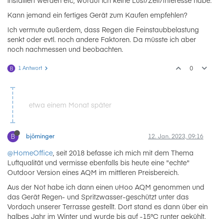
installiert werden etc, worauf ich keine Lust/Zeit/Interesse habe.
Kann jemand ein fertiges Gerät zum Kaufen empfehlen?
Ich vermute außerdem, dass Regen die Feinstaubbelastung
senkt oder evtl. noch andere Faktoren. Da müsste ich aber
noch nachmessen und beobachten.
1 Antwort
0
B
etwa einem Monat später
B
björninger
12. Jan. 2023, 09:16
@HomeOffice
, seit 2018 befasse ich mich mit dem Thema
Luftqualität und vermisse ebenfalls bis heute eine "echte"
Outdoor Version eines AQM im mittleren Preisbereich.
Aus der Not habe ich dann einen uHoo AQM genommen und
das Gerät Regen- und Spritzwasser-geschützt unter das
Vordach unserer Terrasse gestellt. Dort stand es dann über ein
halbes Jahr im Winter und wurde bis auf -15°C runter gekühlt.