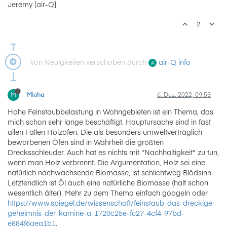
Jeremy [air-Q]
2
air-Q info
Von Neuigkeiten verschoben durch
A
M
Micha
6. Dez. 2022, 09:53
Hohe Feinstaubbelastung in Wohngebieten ist ein Thema, das
mich schon sehr lange beschäftigt. Hauptursache sind in fast
allen Fällen Holzöfen. Die als besonders umweltverträglich
beworbenen Öfen sind in Wahrheit die größten
Drecksschleuder. Auch hat es nichts mit "Nachhaltigkeit" zu tun,
wenn man Holz verbrennt. Die Argumentation, Holz sei eine
natürlich nachwachsende Biomasse, ist schlichtweg Blödsinn.
Letztendlich ist Öl auch eine natürliche Biomasse (halt schon
wesentlich älter). Mehr zu dem Thema einfach googeln oder
https://www.spiegel.de/wissenschaft/feinstaub-das-dreckige-
geheimnis-der-kamine-a-1720c25e-fc27-4cf4-97bd-
e884f6aea1b1
.