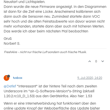
Neustart und Lichtspielen.
Dann wurde die neue Firmware angezeigt. In den Diagrammen
ist dann für die Zeit eine Lücke. Anscheinend kalibrieren sich
dann auch die Sensoren neu. Zumindest startete dann VOC
sehr hoch und die alten Feinstaubwerte von davor waren nicht
mehr vorhanden, startete dann aber auch mit höheren Werten.
Das werde ich aber beim nächsten Mal beobachten
Gruß
Norbert S.
FreshAire - nicht nur frische Luft sondern auch frische Musik.
0
T
tuxbox
9. Juli 2020, 14:20
@Detlef
"Interessant" ist der hintere Teil nach dem zweiten
Underscore im "air-Q-Software-Version"s-String (aktuell
1.20.2.rc10_D_1.53) aus den Geräteinfos. Also hier: 1.53
Wenn er eine Internetverbindung hat funktioniert über den
online update Knopf der Weboberfläche das Update bisher