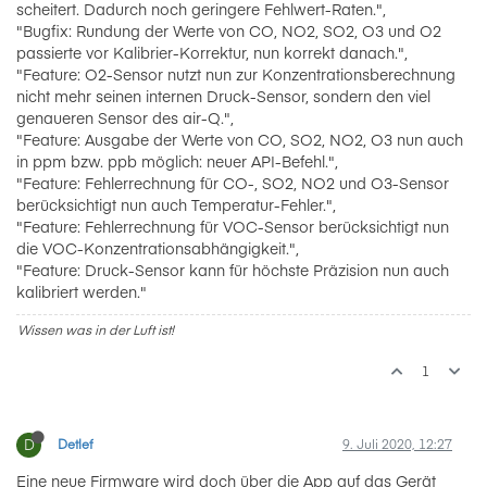
scheitert. Dadurch noch geringere Fehlwert-Raten.",
"Bugfix: Rundung der Werte von CO, NO2, SO2, O3 und O2
passierte vor Kalibrier-Korrektur, nun korrekt danach.",
"Feature: O2-Sensor nutzt nun zur Konzentrationsberechnung
nicht mehr seinen internen Druck-Sensor, sondern den viel
genaueren Sensor des air-Q.",
"Feature: Ausgabe der Werte von CO, SO2, NO2, O3 nun auch
in ppm bzw. ppb möglich: neuer API-Befehl.",
"Feature: Fehlerrechnung für CO-, SO2, NO2 und O3-Sensor
berücksichtigt nun auch Temperatur-Fehler.",
"Feature: Fehlerrechnung für VOC-Sensor berücksichtigt nun
die VOC-Konzentrationsabhängigkeit.",
"Feature: Druck-Sensor kann für höchste Präzision nun auch
kalibriert werden."
Wissen was in der Luft ist!
1
D
Detlef
9. Juli 2020, 12:27
Eine neue Firmware wird doch über die App auf das Gerät