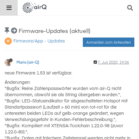
Firmware-Updates (aktuell)
Firmware/App - Updates
Anmelden zum Antworten
Mario [air-Q]
7. Juli 2020, 19:06
neue Firmware 1.53 ist verfügbar.
Änderungen:
"Bugfix: Reine Zahlenpasswörter wurden vom air-Q nicht
übernommen, obwohl sie als String übergeben wurden.",
"Bugfix: LED-Statusindikator für abgeschalteten Hotspot mit
Standartpasswort (Laufzeit > 60 min) von rot-rot für die
unteresten beiden LEDs auf gelb-orange geändert, wegen
Verwechslungsgefahr in Kunden-Fehlerbeschreibung.",
"Bugfix: Kompiliert mit XTENSA-Toolchain 1.22.0-98 (zuvor
1.22.0-80).",
"Bugfix: Daten mit falschem Zeitstempel werden nicht mehr in