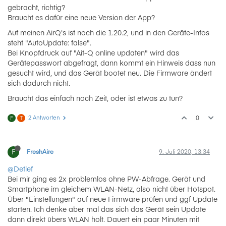
gebracht, richtig?
Braucht es dafür eine neue Version der App?
Auf meinen AirQ's ist noch die 1.20.2, und in den Geräte-Infos
steht "AutoUpdate: false".
Bei Knopfdruck auf "Ait-Q online updaten" wird das
Gerätepasswort abgefragt, dann kommt ein Hinweis dass nun
gesucht wird, und das Gerät bootet neu. Die Firmware ändert
sich dadurch nicht.
Braucht das einfach noch Zeit, oder ist etwas zu tun?
2 Antworten
0
F
T
F
FreshAire
9. Juli 2020, 13:34
@Detlef
Bei mir ging es 2x problemlos ohne PW-Abfrage. Gerät und
Smartphone im gleichem WLAN-Netz, also nicht über Hotspot.
Über "Einstellungen" auf neue Firmware prüfen und ggf Update
starten. Ich denke aber mal das sich das Gerät sein Update
dann direkt übers WLAN holt. Dauert ein paar Minuten mit