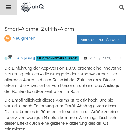
Smart-Alarme: Zutritts-Alarm
Neuigkeiten
Anmelden zum Antworten
Felix [air-Q]
29. Aug. 2023, 12:13
AIR-Q, TECHNISCHER SUPPORT
Die Einführung der App-Version 1.37.0 brachte eine innovative
Neuerung mit sich – die Kategorie der "Smart-Alarme". Der
allererste Alarm in dieser Reihe ist der Zutrittsalarm. Dieser
erkennt die Anwesenheit von Personen anhand des Anstiegs
der Kohlendioxidkonzentration im Raum.
Die Empfindlichkeit dieses Alarms ist relativ hoch, und sie
variiert je nach Entfernung zum Gerät. Abhängig von dieser
Distanz kann es in Räumen unterschiedlicher Größe zu einer
Latenz von wenigen Minuten kommen. Allerdings lässt sich
dieser Effekt durch eine gezielte Platzierung des air-Qs
minimieren.