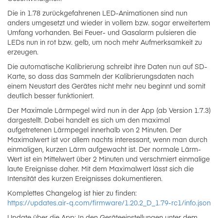
Die in 1.78 zurückgefahrenen LED-Animationen sind nun
anders umgesetzt und wieder in vollem bzw. sogar erweitertem
Umfang vorhanden. Bei Feuer- und Gasalarm pulsieren die
LEDs nun in rot bzw. gelb, um noch mehr Aufmerksamkeit zu
erzeugen.
Die automatische Kalibrierung schreibt ihre Daten nun auf SD-
Karte, so dass das Sammeln der Kalibrierungsdaten nach
einem Neustart des Gerätes nicht mehr neu beginnt und somit
deutlich besser funktioniert.
Der Maximale Lärmpegel wird nun in der App (ab Version 1.7.3)
dargestellt. Dabei handelt es sich um den maximal
aufgetretenen Lärmpegel innerhalb von 2 Minuten. Der
Maximalwert ist vor allem nachts interessant, wenn man durch
einmaligen, kurzen Lärm aufgewacht ist. Der normale Lärm-
Wert ist ein Mittelwert über 2 Minuten und verschmiert einmalige
laute Ereignisse daher. Mit dem Maximalwert lässt sich die
Intensität des kurzen Ereignisses dokumentieren.
Komplettes Changelog ist hier zu finden:
https://updates.air-q.com/firmware/1.20.2_D_1.79-rc1/info.json
Update über die App: In den Geräteeinstellungen unter dem