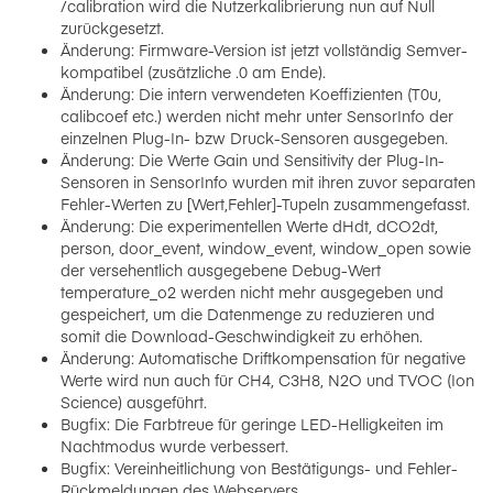
/calibration wird die Nutzerkalibrierung nun auf Null
zurückgesetzt.
Änderung: Firmware-Version ist jetzt vollständig Semver-
kompatibel (zusätzliche .0 am Ende).
Änderung: Die intern verwendeten Koeffizienten (T0u,
calibcoef etc.) werden nicht mehr unter SensorInfo der
einzelnen Plug-In- bzw Druck-Sensoren ausgegeben.
Änderung: Die Werte Gain und Sensitivity der Plug-In-
Sensoren in SensorInfo wurden mit ihren zuvor separaten
Fehler-Werten zu [Wert,Fehler]-Tupeln zusammengefasst.
Änderung: Die experimentellen Werte dHdt, dCO2dt,
person, door_event, window_event, window_open sowie
der versehentlich ausgegebene Debug-Wert
temperature_o2 werden nicht mehr ausgegeben und
gespeichert, um die Datenmenge zu reduzieren und
somit die Download-Geschwindigkeit zu erhöhen.
Änderung: Automatische Driftkompensation für negative
Werte wird nun auch für CH4, C3H8, N2O und TVOC (Ion
Science) ausgeführt.
Bugfix: Die Farbtreue für geringe LED-Helligkeiten im
Nachtmodus wurde verbessert.
Bugfix: Vereinheitlichung von Bestätigungs- und Fehler-
Rückmeldungen des Webservers.