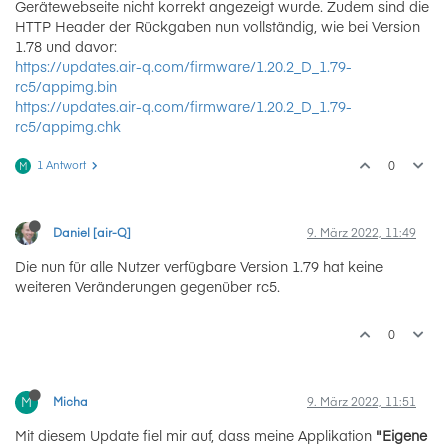
Gerätewebseite nicht korrekt angezeigt wurde. Zudem sind die
HTTP Header der Rückgaben nun vollständig, wie bei Version
1.78 und davor:
https://updates.air-q.com/firmware/1.20.2_D_1.79-
rc5/appimg.bin
https://updates.air-q.com/firmware/1.20.2_D_1.79-
rc5/appimg.chk
1 Antwort
0
M
Daniel [air-Q]
9. März 2022, 11:49
Die nun für alle Nutzer verfügbare Version 1.79 hat keine
weiteren Veränderungen gegenüber rc5.
0
M
Micha
9. März 2022, 11:51
Mit diesem Update fiel mir auf, dass meine Applikation
"Eigene