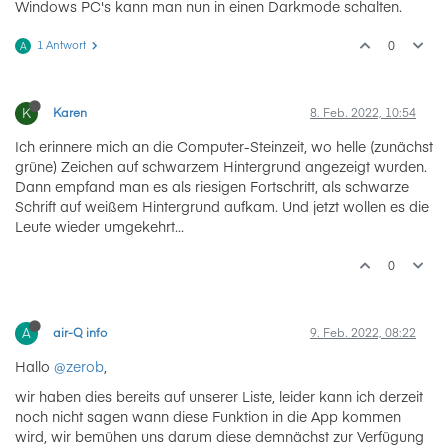
Windows PC's kann man nun in einen Darkmode schalten.
1 Antwort
0
A
K
Karen
8. Feb. 2022, 10:54
Ich erinnere mich an die Computer-Steinzeit, wo helle (zunächst
grüne) Zeichen auf schwarzem Hintergrund angezeigt wurden.
Dann empfand man es als riesigen Fortschritt, als schwarze
Schrift auf weißem Hintergrund aufkam. Und jetzt wollen es die
Leute wieder umgekehrt...
0
A
air-Q info
9. Feb. 2022, 08:22
Hallo
@zerob
,
wir haben dies bereits auf unserer Liste, leider kann ich derzeit
noch nicht sagen wann diese Funktion in die App kommen
wird, wir bemühen uns darum diese demnächst zur Verfügung