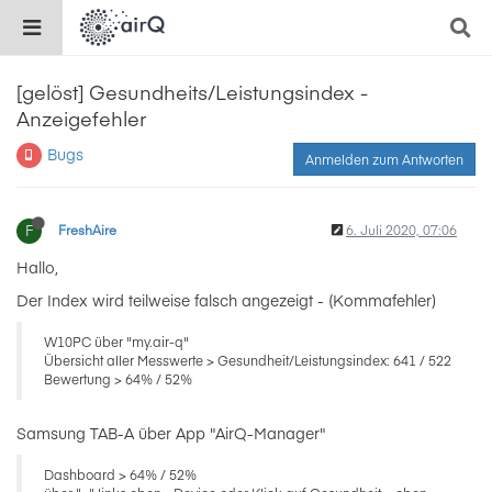
[gelöst] Gesundheits/Leistungsindex -
Anzeigefehler
Bugs
Anmelden zum Antworten
F
FreshAire
6. Juli 2020, 07:06
Hallo,
Der Index wird teilweise falsch angezeigt - (Kommafehler)
W10PC über "my.air-q"
Übersicht aller Messwerte > Gesundheit/Leistungsindex: 641 / 522
Bewertung > 64% / 52%
Samsung TAB-A über App "AirQ-Manager"
Dashboard > 64% / 52%