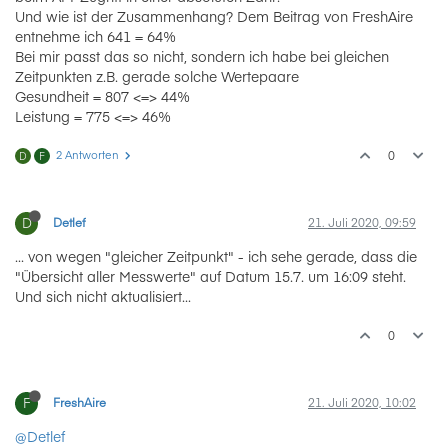
Und wie ist der Zusammenhang? Dem Beitrag von FreshAire
entnehme ich 641 = 64%
Bei mir passt das so nicht, sondern ich habe bei gleichen
Zeitpunkten z.B. gerade solche Wertepaare
Gesundheit = 807 <=> 44%
Leistung = 775 <=> 46%
2 Antworten
0
D
F
D
Detlef
21. Juli 2020, 09:59
... von wegen "gleicher Zeitpunkt" - ich sehe gerade, dass die
"Übersicht aller Messwerte" auf Datum 15.7. um 16:09 steht.
Und sich nicht aktualisiert...
0
F
FreshAire
21. Juli 2020, 10:02
@Detlef