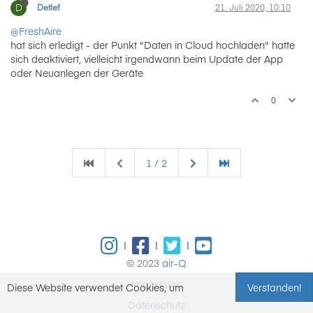
D
Detlef
21. Juli 2020, 10:10
@FreshAire
hat sich erledigt - der Punkt "Daten in Cloud hochladen" hatte
sich deaktiviert, vielleicht irgendwann beim Update der App
oder Neuanlegen der Geräte
0
1 / 2
|
|
|
© 2023
air-Q
Impressum
Diese Website verwendet Cookies, um
Verstanden!
Datenschutz