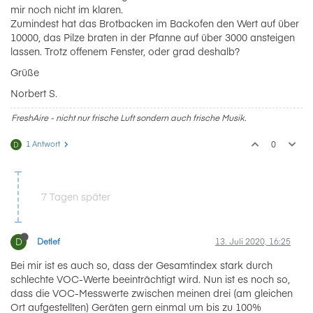
mir noch nicht im klaren.
Zumindest hat das Brotbacken im Backofen den Wert auf über
10000, das Pilze braten in der Pfanne auf über 3000 ansteigen
lassen. Trotz offenem Fenster, oder grad deshalb?
Grüße
Norbert S.
FreshAire - nicht nur frische Luft sondern auch frische Musik.
1 Antwort
0
D
7 Tagen später
D
Detlef
13. Juli 2020, 16:25
Bei mir ist es auch so, dass der Gesamtindex stark durch
schlechte VOC-Werte beeinträchtigt wird. Nun ist es noch so,
dass die VOC-Messwerte zwischen meinen drei (am gleichen
Ort aufgestellten) Geräten gern einmal um bis zu 100%