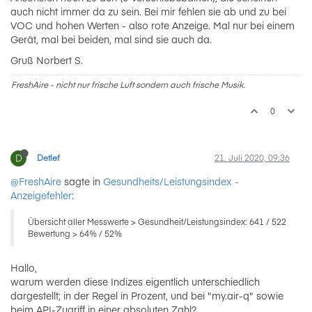
auch nicht immer da zu sein. Bei mir fehlen sie ab und zu bei
VOC und hohen Werten - also rote Anzeige. Mal nur bei einem
Gerät, mal bei beiden, mal sind sie auch da.
Gruß Norbert S.
FreshAire - nicht nur frische Luft sondern auch frische Musik.
0
D
Detlef
21. Juli 2020, 09:36
@FreshAire
sagte in
Gesundheits/Leistungsindex -
Anzeigefehler
:
Übersicht aller Messwerte > Gesundheit/Leistungsindex: 641 / 522
Bewertung > 64% / 52%
Hallo,
warum werden diese Indizes eigentlich unterschiedlich
dargestellt; in der Regel in Prozent, und bei "my.air-q" sowie
beim API-Zugriff in einer absoluten Zahl?