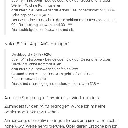
über ">" links oben - Device oder Klick auf Gesundheit > oben
Werte in % ohne Kommastellen
darunter "Ihre Messwerte" als erstes Gesundheitsindex 644,00 %
Leistungsindex 518,43 %
Der Gesundheitsindex ist in den Nachkommastellen konstant bei
00 - Bei Leistung schwankend 00 - 99
Die nachfolgenden Messwerte sind ok.
Nokia 5 über App "AirQ-Manager"
Dashboard > 64% / 52%
über ">" links oben - Device oder Klick auf Gesundheit > oben
Werte in % ohne Kommastellen
darunter "Ihre Messwerte" hier fehlen jetzt
Gesundheits/Leistungsindex! Es geht sofort mit den
Einzelmesswerten los
Diese sind allerdings ganz anders sortiert als im TAB A
Auch die Sortierung in "my.air-q" ist wieder anders.
Zumindest für den "AirQ-Manager" würde ich mir eine
Sortiermöglichkeit wünschen.
Anmerkung: die relativ niedrigen Indexwerte sind durch sehr
hohe VOC-Werte hervorgerufen. Über deren Ursache bin ich