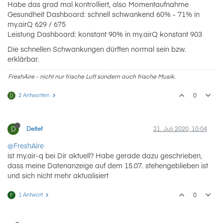
Habe das grad mal kontrolliert, also Momentaufnahme
Gesundheit Dashboard: schnell schwankend 60% - 71% in
my.airQ 629 / 675
Leistung Dashboard: konstant 90% in my.airQ konstant 903
Die schnellen Schwankungen dürften normal sein bzw.
erklärbar.
FreshAire - nicht nur frische Luft sondern auch frische Musik.
2 Antworten
0
D
D
Detlef
21. Juli 2020, 10:04
@FreshAire
ist my.air-q bei Dir aktuell? Habe gerade dazu geschrieben,
dass meine Datenanzeige auf dem 15.07. stehengeblieben ist
und sich nicht mehr aktualisiert
1 Antwort
0
F