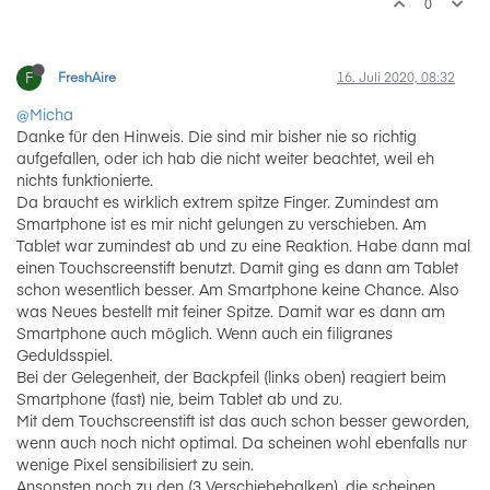
0
F
FreshAire
16. Juli 2020, 08:32
@Micha
Danke für den Hinweis. Die sind mir bisher nie so richtig
aufgefallen, oder ich hab die nicht weiter beachtet, weil eh
nichts funktionierte.
Da braucht es wirklich extrem spitze Finger. Zumindest am
Smartphone ist es mir nicht gelungen zu verschieben. Am
Tablet war zumindest ab und zu eine Reaktion. Habe dann mal
einen Touchscreenstift benutzt. Damit ging es dann am Tablet
schon wesentlich besser. Am Smartphone keine Chance. Also
was Neues bestellt mit feiner Spitze. Damit war es dann am
Smartphone auch möglich. Wenn auch ein filigranes
Geduldsspiel.
Bei der Gelegenheit, der Backpfeil (links oben) reagiert beim
Smartphone (fast) nie, beim Tablet ab und zu.
Mit dem Touchscreenstift ist das auch schon besser geworden,
wenn auch noch nicht optimal. Da scheinen wohl ebenfalls nur
wenige Pixel sensibilisiert zu sein.
Ansonsten noch zu den (3 Verschiebebalken), die scheinen