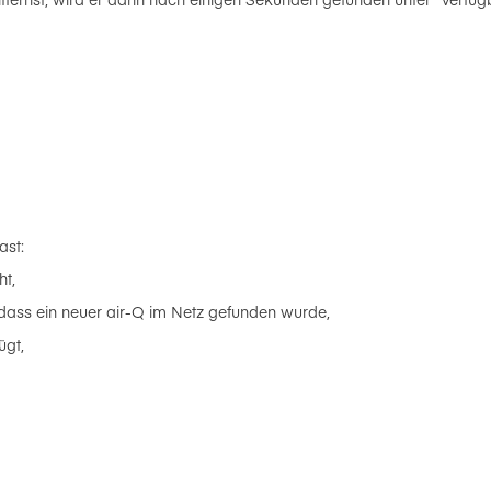
ast:
t,
ass ein neuer air-Q im Netz gefunden wurde,
ügt,