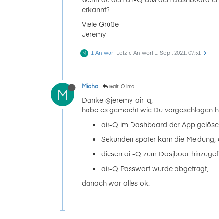
erkannt?
Viele Grüße
Jeremy
1 Antwort
Letzte Antwort
1. Sept. 2021, 07:51
M
Micha
@air-Q info
M
Danke @jeremy-air-q,
habe es gemacht wie Du vorgeschlagen h
air-Q im Dashboard der App gelösch
Sekunden später kam die Meldung, d
diesen air-Q zum Dasjboar hinzugef
air-Q Passwort wurde abgefragt,
danach war alles ok.