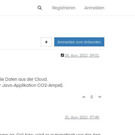
Registrieren
Anmelden
Anmelden zum Antworten
26. Aug. 2021, 09:01
die Daten aus der Cloud.
r Java-Applikation CO2-Ampel).
0
31. Aug. 2021, 07:40
bare air-Qs" bzw. wird er automatisch von der App