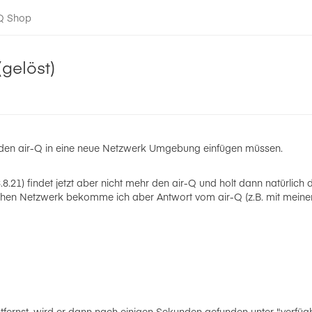
-Q Shop
(gelöst)
den air-Q in eine neue Netzwerk Umgebung einfügen müssen.
.21) findet jetzt aber nicht mehr den air-Q und holt dann natürlich 
en Netzwerk bekomme ich aber Antwort vom air-Q (z.B. mit meine
ernst, wird er dann nach einigen Sekunden gefunden unter "verfüg