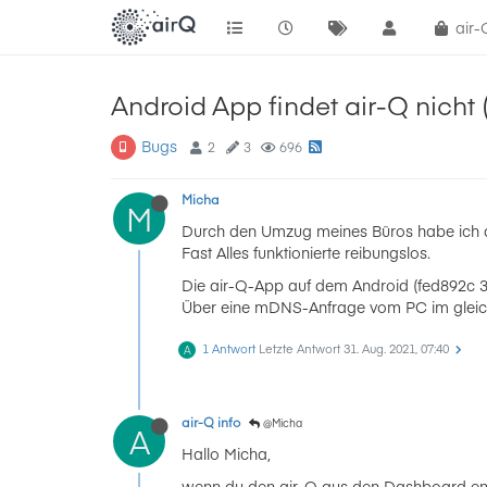
air
Android App findet air-Q nicht 
Bugs
2
3
696
Micha
M
Durch den Umzug meines Büros habe ich 
Fast Alles funktionierte reibungslos.
Die air-Q-App auf dem Android (fed892c 3.8
Über eine mDNS-Anfrage vom PC im gleich
1 Antwort
Letzte Antwort
31. Aug. 2021, 07:40
A
air-Q info
@Micha
A
Hallo Micha,
wenn du den air-Q aus den Dashboard entf