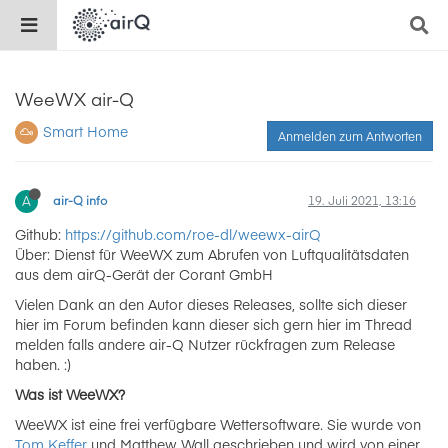
WeeWX air-Q
Smart Home
Anmelden zum Antworten
A
air-Q info
19. Juli 2021, 13:16
Github:
https://github.com/roe-dl/weewx-airQ
Über: Dienst für WeeWX zum Abrufen von Luftqualitätsdaten
aus dem airQ-Gerät der Corant GmbH
Vielen Dank an den Autor dieses Releases, sollte sich dieser
hier im Forum befinden kann dieser sich gern hier im Thread
melden falls andere air-Q Nutzer rückfragen zum Release
haben. :)
Was ist WeeWX?
WeeWX ist eine frei verfügbare Wettersoftware. Sie wurde von
Tom Keffer
und Matthew Wall geschrieben und wird von einer