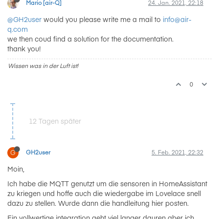
Mario [air-Q]
24. Jan. 2021, 22:18
@GH2user
would you please write me a mail to
info@air-
q.com
we then coud find a solution for the documentation.
thank you!
Wissen was in der Luft ist!
0
12 Tagen später
G
GH2user
5. Feb. 2021, 22:32
Moin,
Ich habe die MQTT genutzt um die sensoren in HomeAssistant
zu kriegen und hoffe auch die wiedergabe im Lovelace snell
dazu zu stellen. Wurde dann die handleitung hier posten.
Ein vollwertige integration geht viel langer dauren aber ich