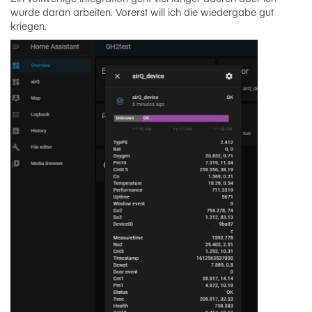
wurde daran arbeiten. Vorerst will ich die wiedergabe gut
kriegen.