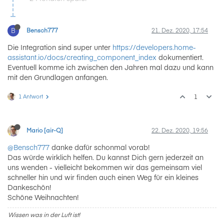
B
Bensch777
21. Dez. 2020, 17:54
Die Integration sind super unter
https://developers.home-
assistant.io/docs/creating_component_index
dokumentiert.
Eventuell komme ich zwischen den Jahren mal dazu und kann
mit den Grundlagen anfangen.
1 Antwort
1
Mario [air-Q]
22. Dez. 2020, 19:56
@Bensch777
danke dafür schonmal vorab!
Das würde wirklich helfen. Du kannst Dich gern jederzeit an
uns wenden - vielleicht bekommen wir das gemeinsam viel
schneller hin und wir finden auch einen Weg für ein kleines
Dankeschön!
Schöne Weihnachten!
Wissen was in der Luft ist!