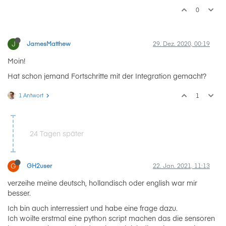
0
J
JamesMatthew
29. Dez. 2020, 00:19
Moin!
Hat schon jemand Fortschritte mit der Integration gemacht?
1 Antwort
1
24 Tagen später
G
GH2user
22. Jan. 2021, 11:13
verzeihe meine deutsch, hollandisch oder english war mir
besser.
Ich bin auch interressiert und habe eine frage dazu.
Ich woilte erstmal eine python script machen das die sensoren