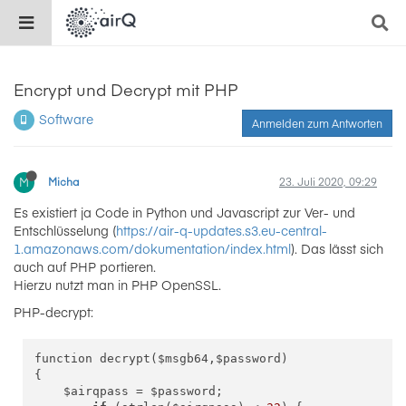
Encrypt und Decrypt mit PHP
Software
Anmelden zum Antworten
M
Micha
23. Juli 2020, 09:29
Es existiert ja Code in Python und Javascript zur Ver- und
Entschlüsselung (
https://air-q-updates.s3.eu-central-
1.amazonaws.com/dokumentation/index.html
). Das lässt sich
auch auf PHP portieren.
Hierzu nutzt man in PHP OpenSSL.
PHP-decrypt:
function decrypt($msgb64,$password)

{

    $airqpass = $password;
