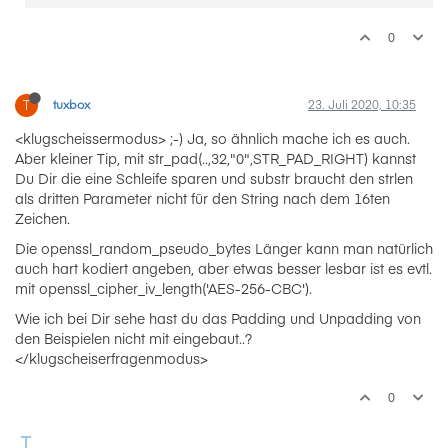
	$key = utf8_encode ($airqpass);

0
	$iv = 
substr
(openssl_random_pseudo_bytes(
32
	$encrypted = openssl_encrypt($msgb64, 
'aes-
T
tuxbox
23. Juli 2020, 10:35
return
 base64_encode($iv . $encrypted);

<klugscheissermodus> ;-) Ja, so ähnlich mache ich es auch.
Aber kleiner Tip, mit str_pad(..,32,"0",STR_PAD_RIGHT) kannst
Du Dir die eine Schleife sparen und substr braucht den strlen
als dritten Parameter nicht für den String nach dem 16ten
Zeichen.
Die openssl_random_pseudo_bytes Länger kann man natürlich
auch hart kodiert angeben, aber etwas besser lesbar ist es evtl.
mit openssl_cipher_iv_length('AES-256-CBC').
Wie ich bei Dir sehe hast du das Padding und Unpadding von
den Beispielen nicht mit eingebaut..?
</klugscheiserfragenmodus>
0