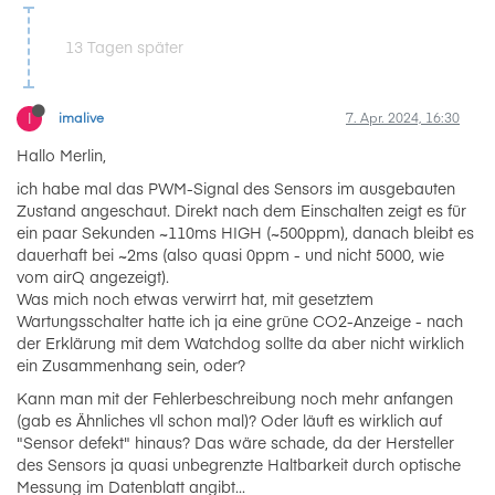
13 Tagen später
I
imalive
7. Apr. 2024, 16:30
Hallo Merlin,
ich habe mal das PWM-Signal des Sensors im ausgebauten
Zustand angeschaut. Direkt nach dem Einschalten zeigt es für
ein paar Sekunden ~110ms HIGH (~500ppm), danach bleibt es
dauerhaft bei ~2ms (also quasi 0ppm - und nicht 5000, wie
vom airQ angezeigt).
Was mich noch etwas verwirrt hat, mit gesetztem
Wartungsschalter hatte ich ja eine grüne CO2-Anzeige - nach
der Erklärung mit dem Watchdog sollte da aber nicht wirklich
ein Zusammenhang sein, oder?
Kann man mit der Fehlerbeschreibung noch mehr anfangen
(gab es Ähnliches vll schon mal)? Oder läuft es wirklich auf
"Sensor defekt" hinaus? Das wäre schade, da der Hersteller
des Sensors ja quasi unbegrenzte Haltbarkeit durch optische
Messung im Datenblatt angibt...