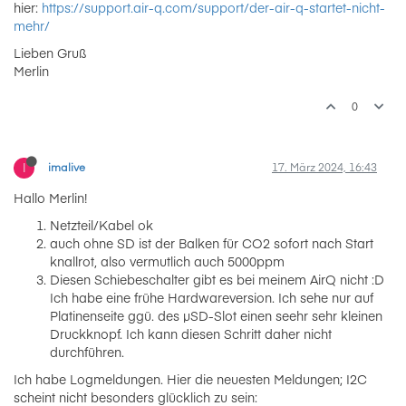
hier:
https://support.air-q.com/support/der-air-q-startet-nicht-
mehr/
Lieben Gruß
Merlin
0
I
imalive
17. März 2024, 16:43
Hallo Merlin!
Netzteil/Kabel ok
auch ohne SD ist der Balken für CO2 sofort nach Start
knallrot, also vermutlich auch 5000ppm
Diesen Schiebeschalter gibt es bei meinem AirQ nicht :D
Ich habe eine frühe Hardwareversion. Ich sehe nur auf
Platinenseite ggü. des µSD-Slot einen seehr sehr kleinen
Druckknopf. Ich kann diesen Schritt daher nicht
durchführen.
Ich habe Logmeldungen. Hier die neuesten Meldungen; I2C
scheint nicht besonders glücklich zu sein: