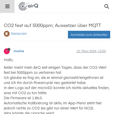
CO2 fest auf 5000ppm; Aussetzer über MQTT
Sensoren
Anmelden zum Antworten
I
imalive
10. März 2024, 13:00
Hallo,
leider meint mein AirQ seit einigen Tagen, dass der CO2-Wert
fest bei 5000ppm zu verharren hat.
Ich glaube es fing an, als er einmal gecrasht/eingefroren ist
und ich ihn durch Powercycle neu gestartet habe.
In den Logs auf der microSD konnte ich nichts aktuelles finden,
was mit CO2 zu tun hätte.
Die Firmware ist 1.86.0.
Automatische Kalibrierung ist aktiv, im App-Menü steht hier
jedoch nichts zu CO2 (es gibt nur einen Wert für NO2).
Was könnte die Ursache sein?