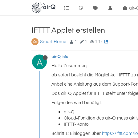
air
IFTTT Applet erstellen
Smart Home
1
1
1.1k
air-Q info
A
Hallo Zusammen,
ab sofort besteht die Möglichkeit IFTTT zu 
Anbei eine Anleitung aus dem Support-Port
Das air-Q Applet für IFTTT steht unter fol
Folgendes wird benötigt:
air-Q
Cloud-Funktion des air-Q muss aktivie
IFTTT-Konto
Schritt 1: Einloggen über
https://ifttt.com/l