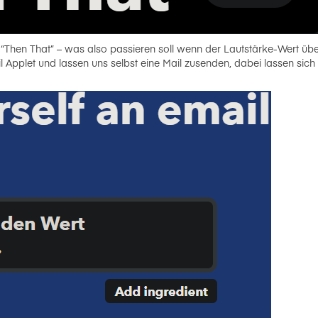
as “Then That” – was also passieren soll wenn der Lautstärke-Wert übe
pplet und lassen uns selbst eine Mail zusenden, dabei lassen sich d