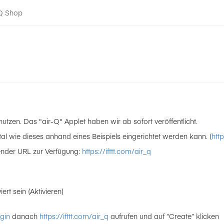
-Q Shop
nutzen. Das "air-Q" Applet haben wir ab sofort veröffentlicht.
al wie dieses anhand eines Beispiels eingerichtet werden kann. (
htt
gender URL zur Verfügung:
https://ifttt.com/air_q
rt sein (Aktivieren)
ogin
danach
https://ifttt.com/air_q
aufrufen und auf “Create” klicken