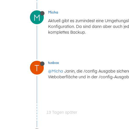
Micha
M
Aktuell gibt es zumindest eine Umgehungs
Konfiguration. Da sind dann aber auch jed
komplettes Backup.
tuxbox
T
@Micha
Janin, die /config Ausgabe sichere
Weboberfläche und in der /config-Ausgabe 
13 Tagen später