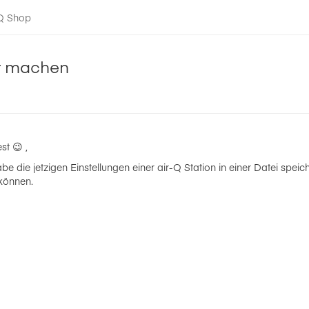
-Q Shop
ar machen
t 😉 ,
e die jetzigen Einstellungen einer air-Q Station in einer Datei speic
 können.