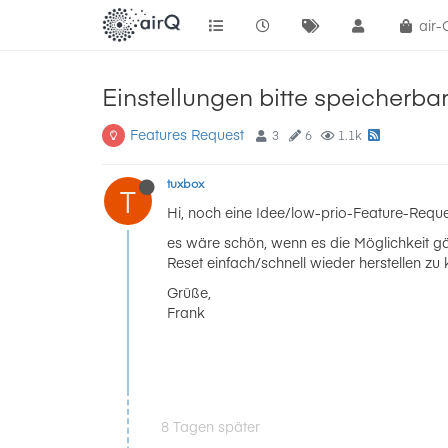
air
Einstellungen bitte speicherb
Features Request
3
6
1.1k
tuxbox
T
Hi, noch eine Idee/low-prio-Feature-Reques
es wäre schön, wenn es die Möglichkeit gäb
Reset einfach/schnell wieder herstellen zu
Grüße,
Frank
8 Tagen später